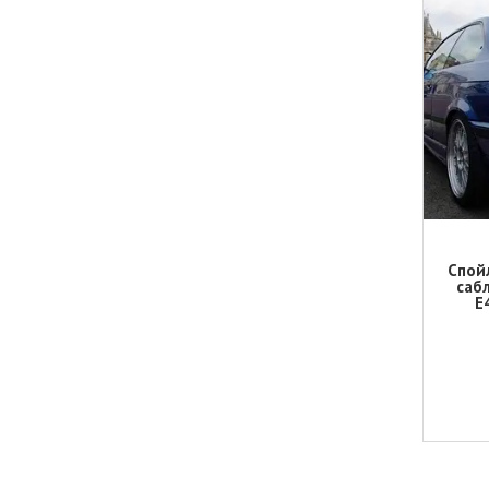
Спой
саб
E