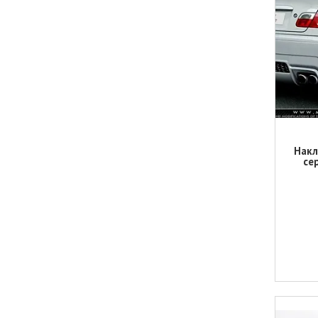
Накл
се