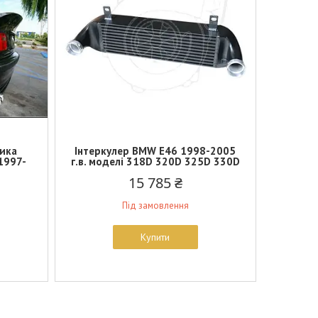
ика
Інтеркулер BMW E46 1998-2005
1997-
г.в. моделі 318D 320D 325D 330D
15 785 ₴
Під замовлення
Купити