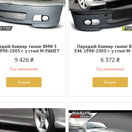
едній бампер тюнінг BMW 3
Передній бампер тюнінг 
998-2005 г. у стилі M-PAKIET
E46 1998-2005 г. у стилі M
9 426 ₴
6 372 ₴
Під замовлення
Під замовлення
Купити
Купити