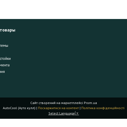
 товары
темы
стойки
мента
ния
Сайт створений на маркетплейсі
Prom.ua
AutoCool (Ауто кулл) |
Поскаржитися на контент
|
Політика конфіденційності
Select Language
▼