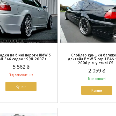
адки на бічні пороги BMW 3
Спойлер кришки багажн
рії E46 седан 1998-2007 г.
дактейл BMW 3 серії E46 
2006 р.в. у стилі CSL
5 562 ₴
2 059 ₴
Під замовлення
В наявності
Купити
Купити