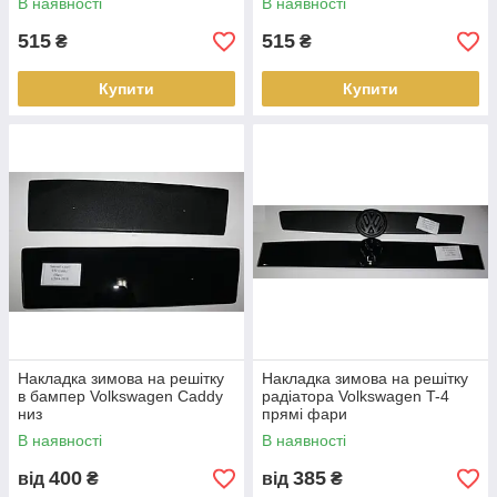
В наявності
В наявності
515
515
₴
₴
Купити
Купити
Накладка зимова на решітку
Накладка зимова на решітку
в бампер Volkswagen Caddy
радіатора Volkswagen T-4
низ
прямі фари
В наявності
В наявності
400
385
від
₴
від
₴