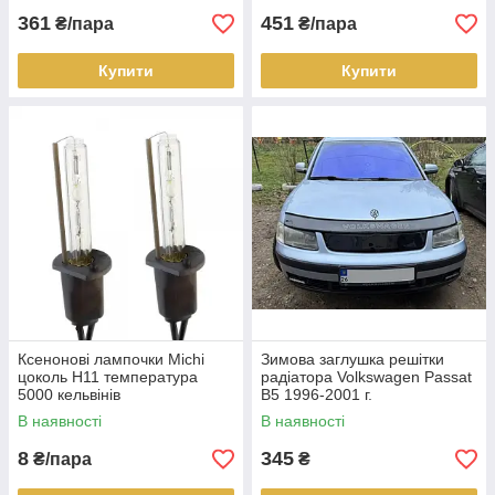
361
451
₴/пара
₴/пара
Купити
Купити
Ксенонові лампочки Michi
Зимова заглушка решітки
цоколь H11 температура
радіатора Volkswagen Passat
5000 кельвінів
B5 1996-2001 г.
В наявності
В наявності
8
345
₴/пара
₴