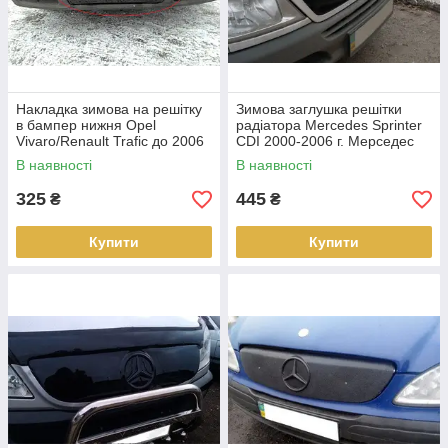
Накладка зимова на решітку
Зимова заглушка решітки
в бампер нижня Opel
радіатора Mercedes Sprinter
Vivaro/Renault Trafic до 2006
CDI 2000-2006 г. Мерседес
р.в
Спринтер
В наявності
В наявності
325
445
₴
₴
Купити
Купити