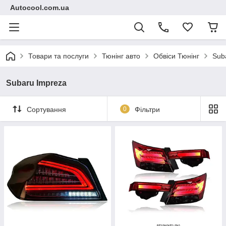
Autocool.com.ua
Товари та послуги
Тюнінг авто
Обвіси Тюнінг
Sub
Subaru Impreza
Сортування
0
Фільтри