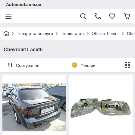
Autocool.com.ua
Товари та послуги
Тюнінг авто
Обвіси Тюнінг
Che
Chevrolet Lacetti
Сортування
0
Фільтри