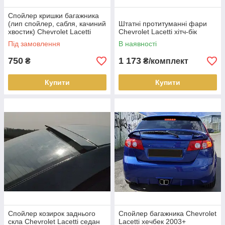
Спойлер кришки багажника
(лип спойлер, сабля, качиний
Штатні протитуманні фари
хвостик) Chevrolet Lacetti
Chevrolet Lacetti хітч-бік
седан 2004+ г.в. Лачети
Під замовлення
В наявності
750
1 173
₴
₴/комплект
Купити
Купити
Спойлер козирок заднього
Спойлер багажника Chevrolet
скла Chevrolet Lacetti седан
Lacetti хечбек 2003+