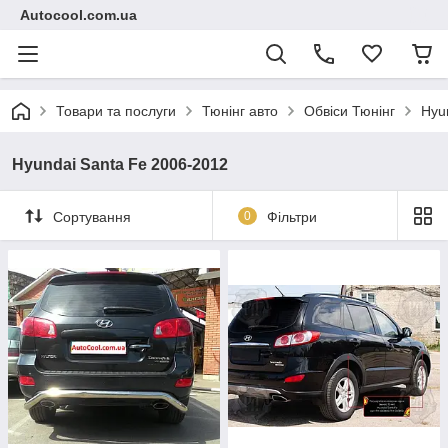
Autocool.com.ua
Товари та послуги
Тюнінг авто
Обвіси Тюнінг
Hyu
Hyundai Santa Fe 2006-2012
Сортування
0
Фільтри