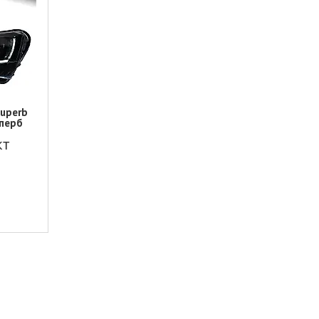
Superb
уперб
кт