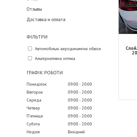
Отзывы
Доставка и оплата
ФІЛЬТРИ
Спой
Автомобільні аеродинамічні обвіси
20
Альтернативна оптика
ГРАФІК РОБОТИ
Понеділок
09:00
20:00
Вівторок
09:00
20:00
Середа
09:00
20:00
Четвер
09:00
20:00
Пʼятниця
09:00
20:00
Субота
09:00
20:00
Неділя
Вихідний