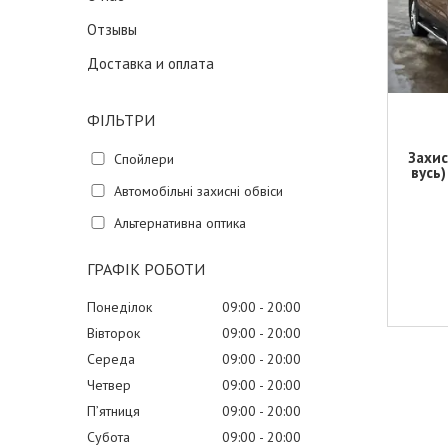
Отзывы
Доставка и оплата
ФІЛЬТРИ
Захис
Спойлери
вусь
Автомобільні захисні обвіси
Альтернативна оптика
ГРАФІК РОБОТИ
Понеділок
09:00
20:00
Вівторок
09:00
20:00
Середа
09:00
20:00
Четвер
09:00
20:00
Пʼятниця
09:00
20:00
Субота
09:00
20:00