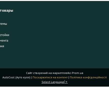
 товары
темы
стойки
мента
ния
Сайт створений на маркетплейсі
Prom.ua
AutoCool (Ауто кулл) |
Поскаржитися на контент
|
Політика конфіденційності
Select Language
▼