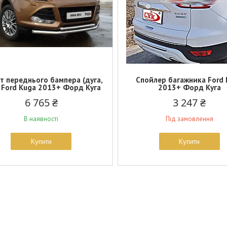
т переднього бампера (дуга,
Спойлер багажника Ford
) Ford Kuga 2013+ Форд Куга
2013+ Форд Куга
6 765 ₴
3 247 ₴
В наявності
Під замовлення
Купити
Купити