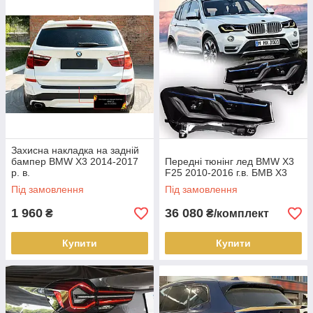
Захисна накладка на задній
бампер BMW X3 2014-2017
Передні тюнінг лед BMW X3
р. в.
F25 2010-2016 г.в. БМВ Х3
Під замовлення
Під замовлення
1 960
36 080
₴
₴/комплект
Купити
Купити