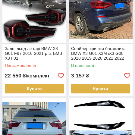
Задні льод ліхтарі BMW X3
Спойлер кришки багажника
G01 F97 2016-2021 р.в. БМВ
BMW X3 G01 X3M iX3 G08
Х3 Г01
2018 2019 2020 2021 2022
стиль M4
Під замовлення
В наявності
22 550
3 157
₴/комплект
₴
Купити
Купити