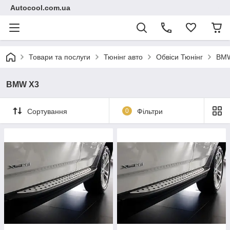
Autocool.com.ua
Товари та послуги
Тюнінг авто
Обвіси Тюнінг
BM
BMW X3
Сортування
0
Фільтри