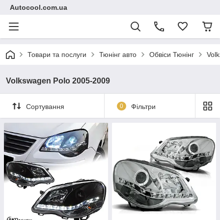
Autocool.com.ua
Товари та послуги
Тюнінг авто
Обвіси Тюнінг
Vol
Volkswagen Polo 2005-2009
Сортування
0
Фільтри