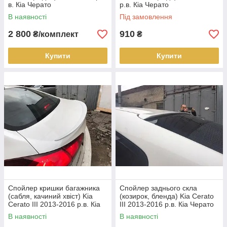
в. Кіа Черато
р.в. Кіа Черато
В наявності
Під замовлення
2 800
910
₴/комплект
₴
Купити
Купити
Спойлер кришки багажника
Спойлер заднього скла
(сабля, качиний хвіст) Kia
(козирок, бленда) Kia Cerato
Cerato III 2013-2016 р.в. Кіа
III 2013-2016 р.в. Кіа Черато
Черато
В наявності
В наявності