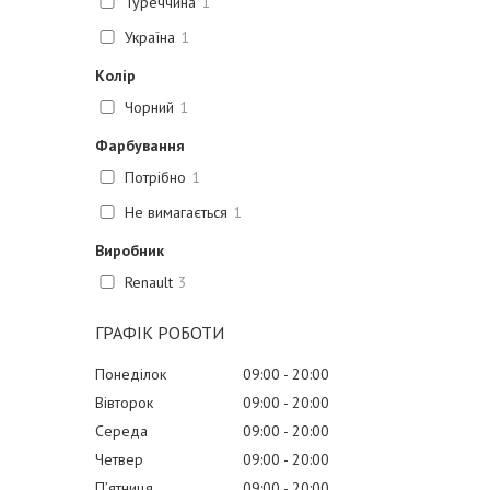
Туреччина
1
Україна
1
Колір
Чорний
1
Фарбування
Потрібно
1
Не вимагається
1
Виробник
Renault
3
ГРАФІК РОБОТИ
Понеділок
09:00
20:00
Вівторок
09:00
20:00
Середа
09:00
20:00
Четвер
09:00
20:00
Пʼятниця
09:00
20:00