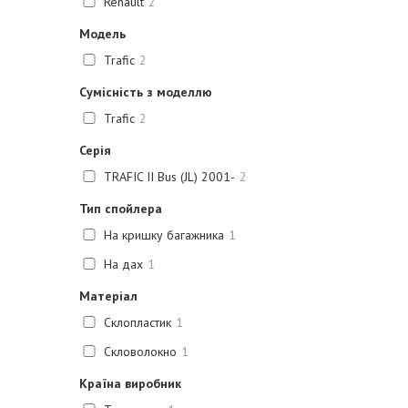
Renault
2
Модель
Trafic
2
Сумісність з моделлю
Trafic
2
Серія
TRAFIC II Bus (JL) 2001-
2
Тип спойлера
На кришку багажника
1
На дах
1
Матеріал
Склопластик
1
Скловолокно
1
Країна виробник