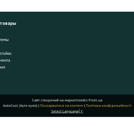
 товары
темы
стойки
мента
ния
Сайт створений на маркетплейсі
Prom.ua
AutoCool (Ауто кулл) |
Поскаржитися на контент
|
Політика конфіденційності
Select Language
▼