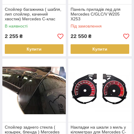
Спойлер багажника ( шабля,
Панель приладів лед для
лип спойлер, качиний
Mercedes C/GLC/V W205
хвостик) Mercedes C-клас
X253
W205 2013+ р. в.
В наявності
Під замовлення
2 255
22 550
₴
₴
Купити
Купити
Спойлер заднего стекла (
Накладки на шкали з миль у
козырек, бленда ) Mercedes
кілометрах для Mercedes C-