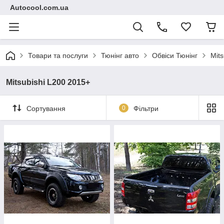
Autocool.com.ua
Товари та послуги
Тюнінг авто
Обвіси Тюнінг
Mits
Mitsubishi L200 2015+
Сортування
0
Фільтри