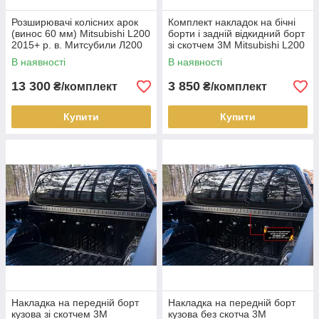
Розширювачі колісних арок
Комплект накладок на бічні
(винос 60 мм) Mitsubishi L200
борти і задній відкидний борт
2015+ р. в. Митсубили Л200
зі скотчем 3M Mitsubishi L200
2015-
В наявності
В наявності
13 300
3 850
₴/комплект
₴/комплект
Купити
Купити
Накладка на передній борт
Накладка на передній борт
кузова зі скотчем 3М
кузова без скотча 3М