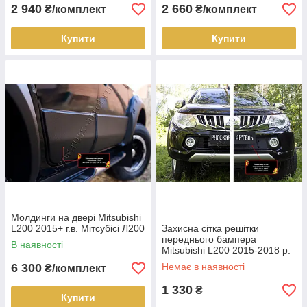
2 940
2 660
₴/комплект
₴/комплект
Купити
Купити
Молдинги на двері Mitsubishi
L200 2015+ г.в. Мітсубісі Л200
Захисна сітка решітки
переднього бампера
В наявності
Mitsubishi L200 2015-2018 р.
в. Л200
6 300
Немає в наявності
₴/комплект
1 330
₴
Купити