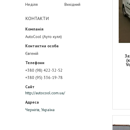
Неділя
Вихідний
КОНТАКТИ
AutoCool (Ауто кулл)
Євгеній
За
(
V
+380 (98) 422-32-52
+380 (95) 336-19-78
http://autocool.com.ua/
Чернігів, Україна