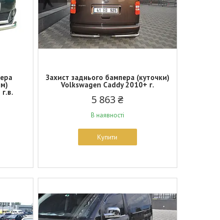
пера
Захист заднього бампера (куточки)
мм)
Volkswagen Caddy 2010+ г.
г.в.
5 863 ₴
В наявності
Купити