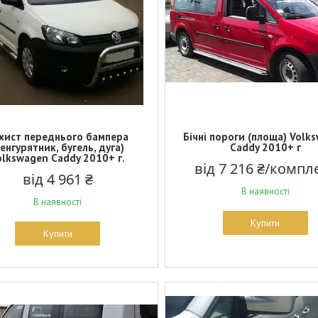
хист переднього бампера
Бічні пороги (площа) Volk
кенгурятник, бугель, дуга)
Caddy 2010+ г
olkswagen Caddy 2010+ г.
від 7 216 ₴/компл
від 4 961 ₴
В наявності
В наявності
Купити
Купити