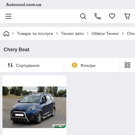
Autocool.com.ua
Товари та послуги
Тюнінг авто
Обвіси Тюнінг
Che
Chery Beat
Сортування
0
Фільтри