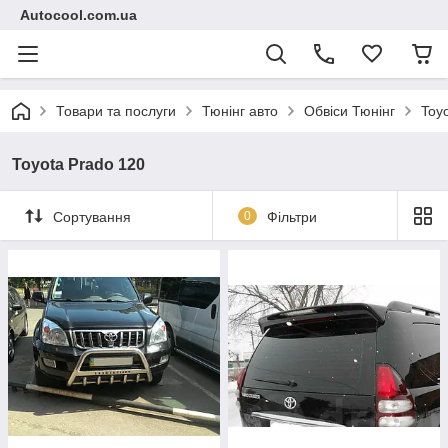
Autocool.com.ua
Товари та послуги
Тюнінг авто
Обвіси Тюнінг
Toy
Toyota Prado 120
Сортування
0
Фільтри