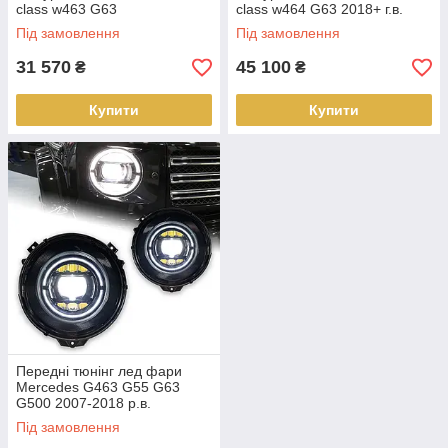
class w463 G63
class w464 G63 2018+ г.в.
Під замовлення
Під замовлення
31 570
45 100
₴
₴
Купити
Купити
Передні тюнінг лед фари
Mercedes G463 G55 G63
G500 2007-2018 р.в.
Під замовлення