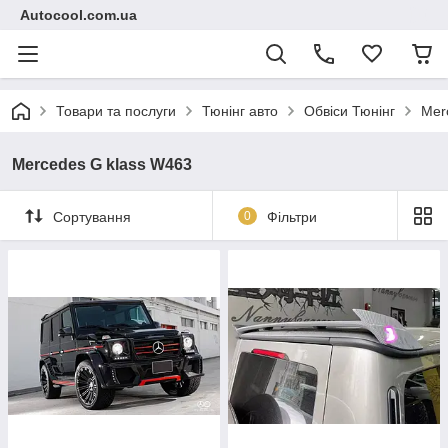
Autocool.com.ua
Товари та послуги
Тюнінг авто
Обвіси Тюнінг
Mer
Mercedes G klass W463
Сортування
0
Фільтри