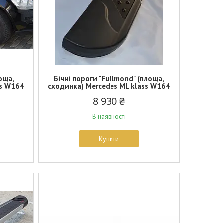
лоща,
Бічні пороги "Fullmond" (площа,
ss W164
сходинка) Mercedes ML klass W164
8 930 ₴
В наявності
Купити