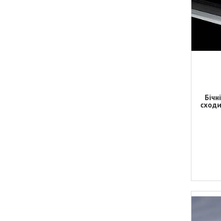
Бічн
сходи