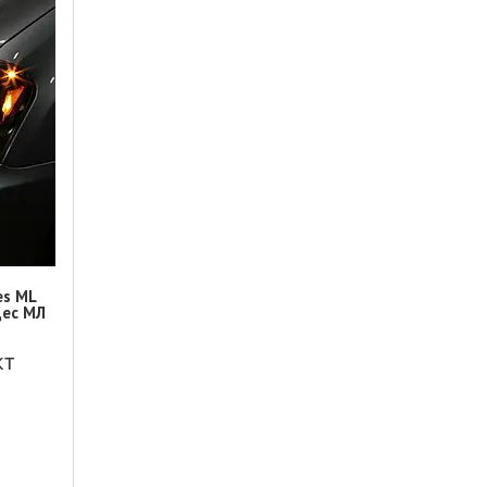
es ML
дес МЛ
кт