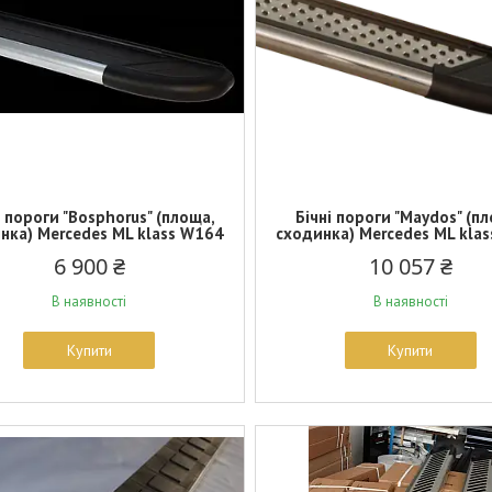
і пороги "Bosphorus" (площа,
Бічні пороги "Maydos" (п
нка) Mercedes ML klass W164
сходинка) Mercedes ML kla
6 900 ₴
10 057 ₴
В наявності
В наявності
Купити
Купити