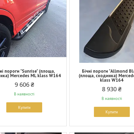
ні пороги "Sunrise" (площа,
Бічні пороги "Allmond Bl
нка) Mercedes ML klass W164
(площа, сходинка) Merced
klass W164
9 606 ₴
8 930 ₴
В наявності
В наявності
Купити
Купити