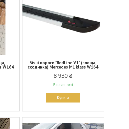
ща,
Бічні пороги "RedLine V1" (площа,
ss W164
сходинка) Mercedes ML klass W164
8 930 ₴
В наявності
Купити