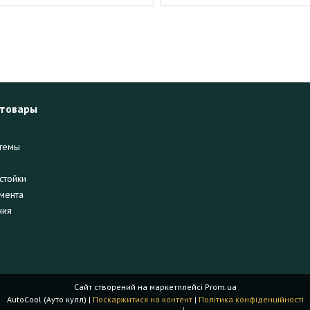
 товары
темы
стойки
мента
ния
Сайт створений на маркетплейсі
Prom.ua
AutoCool (Ауто кулл) |
Поскаржитися на контент
|
Політика конфіденційності