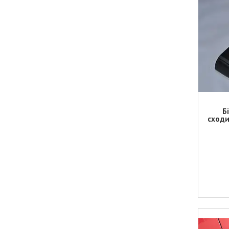
Б
сходи