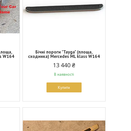
(площа,
Бічні пороги "Tayga" (площа,
ss W164
сходинка) Mercedes ML klass W164
13 440 ₴
В наявності
Купити