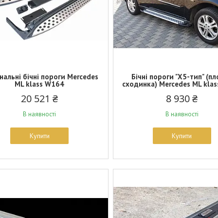
нальні бічні пороги Mercedes
Бічні пороги "X5-тип" (п
ML klass W164
сходинка) Mercedes ML kla
20 521 ₴
8 930 ₴
В наявності
В наявності
Купити
Купити