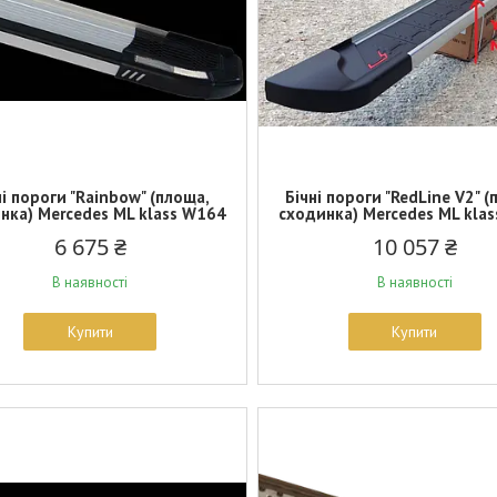
ні пороги "Rainbow" (площа,
Бічні пороги "RedLine V2" 
нка) Mercedes ML klass W164
сходинка) Mercedes ML kla
6 675 ₴
10 057 ₴
В наявності
В наявності
Купити
Купити