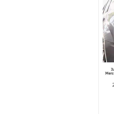
З
Merc