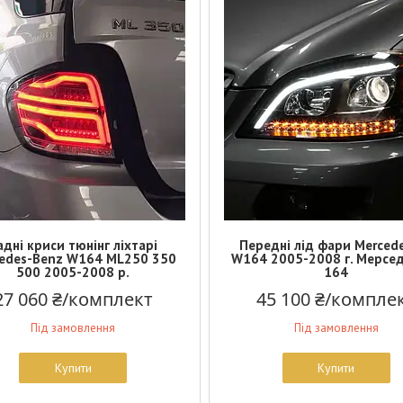
адні криси тюнінг ліхтарі
Передні лід фари Merced
edes-Benz W164 ML250 350
W164 2005-2008 г. Мерсе
500 2005-2008 р.
164
27 060 ₴/комплект
45 100 ₴/компле
Під замовлення
Під замовлення
Купити
Купити