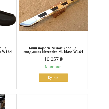
лоща,
Бічні пороги "Vision" (площа,
ss W164
сходинка) Mercedes ML klass W164
10 057 ₴
В наявності
Купити