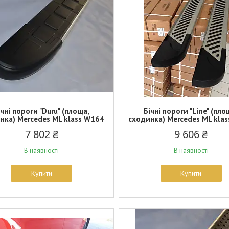
ічні пороги "Duru" (площа,
Бічні пороги "Line" (пло
нка) Mercedes ML klass W164
сходинка) Mercedes ML kla
7 802 ₴
9 606 ₴
В наявності
В наявності
Купити
Купити