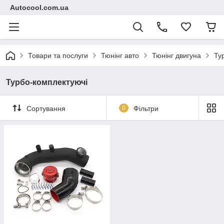
Autocool.com.ua
Товари та послуги
Тюнінг авто
Тюнінг двигуна
Ту
Турбо-комплектуючі
Сортування
0
Фільтри