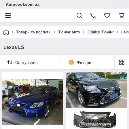
Autocool.com.ua
Товари та послуги
Тюнінг авто
Обвіси Тюнінг
Lex
Lexus LS
Сортування
0
Фільтри