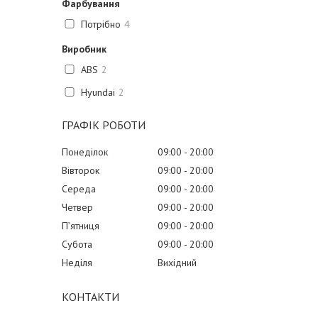
Фарбування
Потрібно
4
Виробник
ABS
2
Hyundai
2
ГРАФІК РОБОТИ
Понеділок
09:00
20:00
Вівторок
09:00
20:00
Середа
09:00
20:00
Четвер
09:00
20:00
Пʼятниця
09:00
20:00
Субота
09:00
20:00
Неділя
Вихідний
КОНТАКТИ