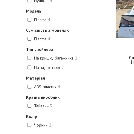
Hyundai
4
Модель
Elantra
4
Сумісність з моделлю
Elantra
4
Тип спойлера
Сп
На кришку багажника
2
H
На заднє скло
2
Матеріал
ABS-пластик
4
Країна виробник
Тайвань
3
Колір
Чорний
2