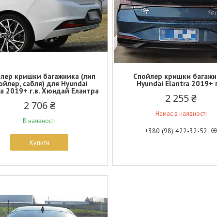
лер кришки багажника (лип
Спойлер кришки багажн
ойлер, сабля) для Hyundai
Hyundai Elantra 2019+ г
ra 2019+ г.в. Хюндай Елантра
2 255 ₴
2 706 ₴
Немає в наявності
В наявності
+380 (98) 422-32-52
Купити