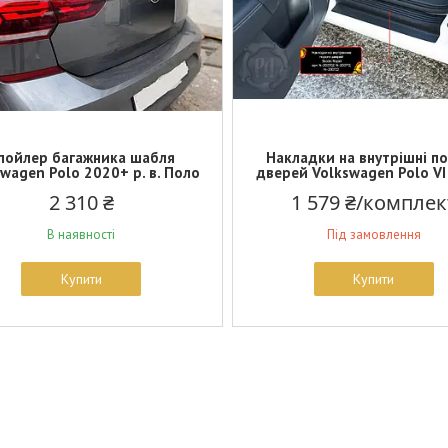
пойлер багажника шабля
Накладки на внутрішні п
wagen Polo 2020+ р. в. Поло
дверей Volkswagen Polo VI
2 310 ₴
1 579 ₴/комплек
В наявності
Під замовлення
Купити
Купити