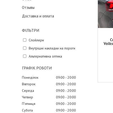
Отзывы
Доставка и оплата
ФІЛЬТРИ
С
Спойлери
Volks
Внутрішні накладки на пороги
Альтернативна оптика
ГРАФІК РОБОТИ
Понеділок
09:00
20:00
Вівторок
09:00
20:00
Середа
09:00
20:00
Четвер
09:00
20:00
Пʼятниця
09:00
20:00
Субота
09:00
20:00