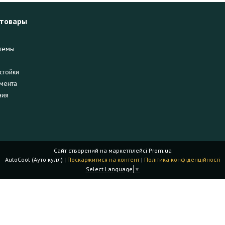
 товары
темы
стойки
мента
ния
Сайт створений на маркетплейсі
Prom.ua
AutoCool (Ауто кулл) |
Поскаржитися на контент
|
Політика конфіденційності
Select Language
▼