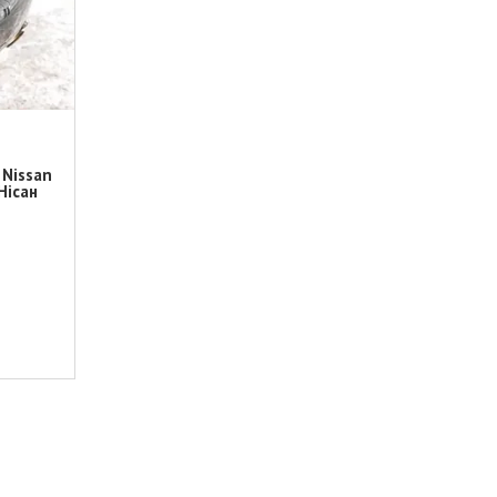
 Nissan
Нісан