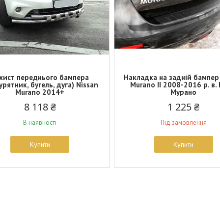
хист переднього бампера
Накладка на задній бампер
урятник, бугель, дуга) Nissan
Murano II 2008-2016 р. в. 
Murano 2014+
Мурано
8 118 ₴
1 225 ₴
В наявності
Під замовлення
Купити
Купити