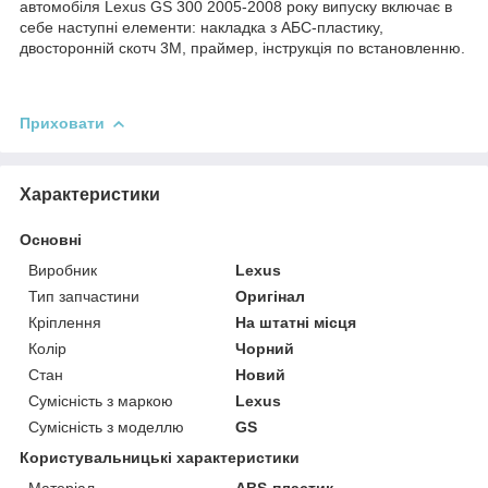
автомобіля Lexus GS 300 2005-2008 року випуску включає в
себе наступні елементи: накладка з АБС-пластику,
двосторонній скотч 3М, праймер, інструкція по встановленню.
Приховати
Характеристики
Основні
Виробник
Lexus
Тип запчастини
Оригінал
Кріплення
На штатні місця
Колір
Чорний
Стан
Новий
Сумісність з маркою
Lexus
Сумісність з моделлю
GS
Користувальницькі характеристики
Матеріал
ABS-пластик