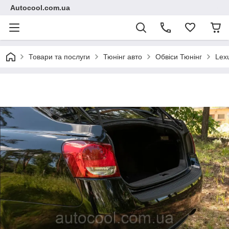
Autocool.com.ua
Товари та послуги
Тюнінг авто
Обвіси Тюнінг
Lex