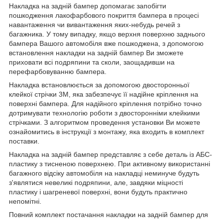
Накладка на задній бампер допомагає запобігти
пошкодження лакофарбового покриття бампера в процесі
навантаження чи вивантаження яких-небудь речей з
багажника. У тому випадку, якщо верхня поверхню заднього
бампера Вашого автомобіля вже пошкоджена, з допомогою
встановлення накладки на задній бампер Ви зможете
приховати всі подряпини та сколи, заощадивши на
перефарбовуванню бампера.
Накладка встановлюється за допомогою двосторонньої
клейкої стрічки 3М, яка забезпечує її надійне кріплення на
поверхні бампера. Для надійного кріплення потрібно точно
дотримувати технологію роботи з двосторонніми клейкими
стрічками. З алгоритмом проведення установки Ви можете
ознайомитись в інструкції з монтажу, яка входить в комплект
поставки.
Накладка на задній бампер представляє з себе деталь із АБС-
пластику з тисненою поверхнею. При активному використанні
багажного відсіку автомобіля на накладці неминуче будуть
з'являтися невеликі подряпини, але, завдяки міцності
пластику і шагреневої поверхні, вони будуть практично
непомітні.
Повний комплект постачання накладки на задній бампер для