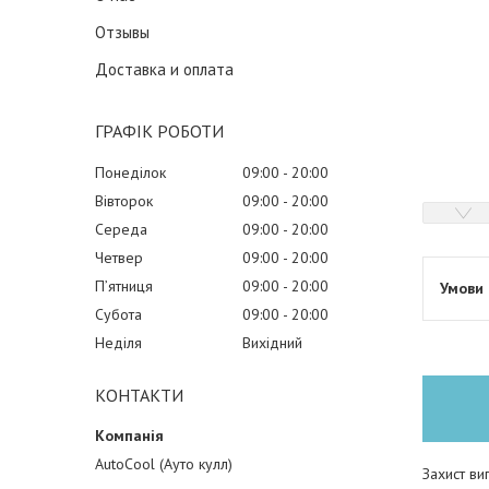
Отзывы
Доставка и оплата
ГРАФІК РОБОТИ
Понеділок
09:00
20:00
Вівторок
09:00
20:00
Середа
09:00
20:00
Четвер
09:00
20:00
Пʼятниця
09:00
20:00
Субота
09:00
20:00
Неділя
Вихідний
КОНТАКТИ
AutoCool (Ауто кулл)
Захист ви