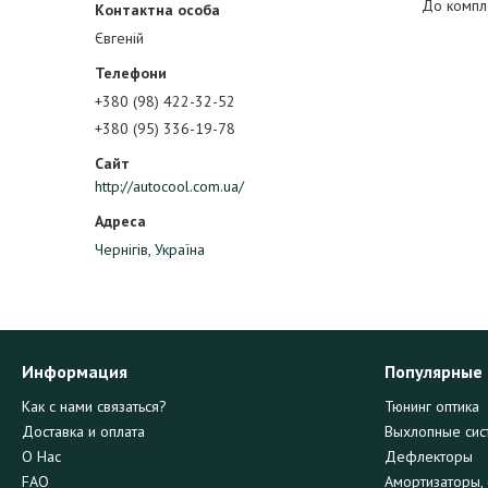
До компле
Євгеній
+380 (98) 422-32-52
+380 (95) 336-19-78
http://autocool.com.ua/
Чернігів, Україна
Информация
Популярные
Как с нами связаться?
Тюнинг оптика
Доставка и оплата
Выхлопные сис
О Нас
Дефлекторы
FAQ
Амортизаторы, 