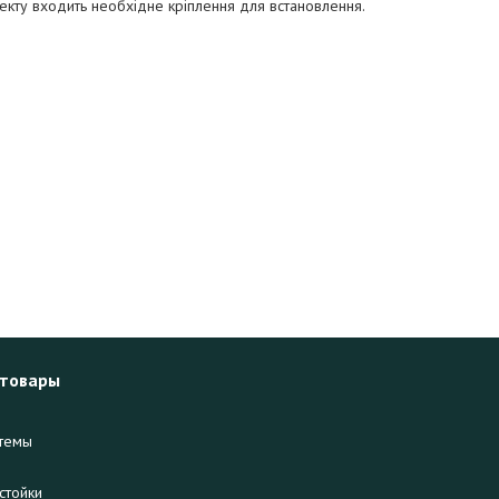
кту входить необхідне кріплення для встановлення.
 товары
темы
стойки