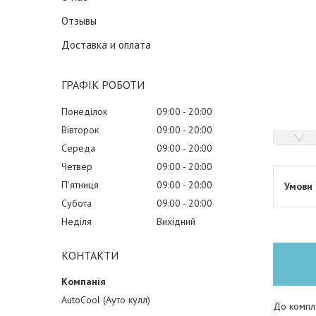
Отзывы
Доставка и оплата
ГРАФІК РОБОТИ
Понеділок
09:00
20:00
Вівторок
09:00
20:00
Середа
09:00
20:00
Четвер
09:00
20:00
Пʼятниця
09:00
20:00
Субота
09:00
20:00
Неділя
Вихідний
КОНТАКТИ
AutoCool (Ауто кулл)
До компле