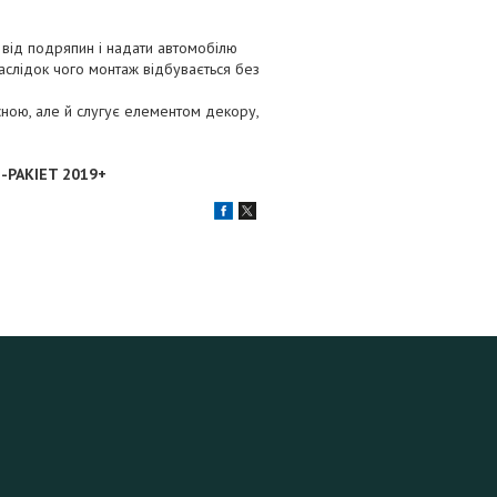
 від подряпин і надати автомобілю
аслідок чого монтаж відбувається без
исною, але й слугує елементом декору,
-PAKIET 2019+