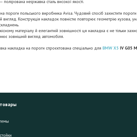
— полірована неіржавка сталь високої якості.
на пороги польського виробника Avisa. Чудовий спосіб захистити пороги
й вигляд. Конструкція накладок повністю повторює геометрію кузова, ун
складнень.
кісному матеріалу й елегантній зовнішності ця накладка є не тільки зах
ює зовнішній вигляд автомобіля.
вка накладка на пороги спроєктована спеціально для
BMW X5
IV G05 M
 товары
темы
стойки