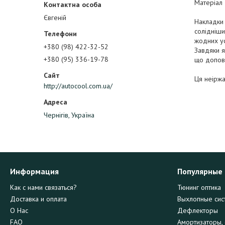
Матеріал 
Євгеній
Накладки 
солідніши
жодних у
+380 (98) 422-32-52
Завдяки я
+380 (95) 336-19-78
що доповн
Ця неіржа
http://autocool.com.ua/
Чернігів, Україна
Информация
Популярные
Как с нами связаться?
Тюнинг оптика
Доставка и оплата
Выхлопные сис
О Нас
Дефлекторы
FAQ
Амортизаторы, 