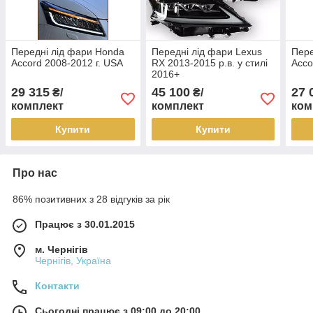
Передні лід фари Honda
Передні лід фари Lexus
Пере
Accord 2008-2012 г. USA
RX 2013-2015 р.в. у стилі
Acco
2016+
29 315
45 100
27 
₴/
₴/
комплект
комплект
ком
Купити
Купити
Про нас
86% позитивних з 28 відгуків за рік
Працює з 30.01.2015
м. Чернігів
Чернігів, Україна
Контакти
Сьогодні працює з 09:00 до 20:00