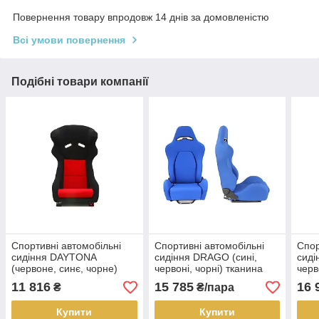
Повернення товару впродовж 14 днів за домовленістю
Всі умови повернення
Подібні товари компанії
Спортивні автомобільні
Спортивні автомобільні
Спор
сидіння DAYTONA
сидіння DRAGO (сині,
сиді
(червоне, синє, чорне)
червоні, чорні) тканина
черв
тканина
11 816
15 785
16 
₴
₴/пара
Купити
Купити