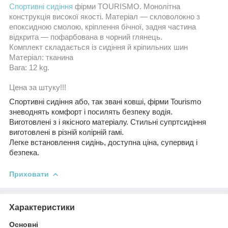
Спортивні сидіння
фірми TOURISMO. Монолітна
конструкція високої якості. Матеріал — скловолокно з
епоксидною смолою, кріплення бічної, задня частина
відкрита — пофарбована в чорний глянець.
Комплект складається із сидіння й кріпильних шин
Матеріал: тканина
Вага: 12 kg.
Цена за штуку!!!
Спортивні сидіння або, так звані ковші, фірми Tourismo
зневоднять комфорт і посилять безпеку водія.
Виготовлені з і якісного матеріалу. Стильні супртсидіння
виготовлені в різній колірній гамі.
Легке встановлення сидінь, доступна ціна, супервид і
безпека.
Приховати
Характеристики
Основні