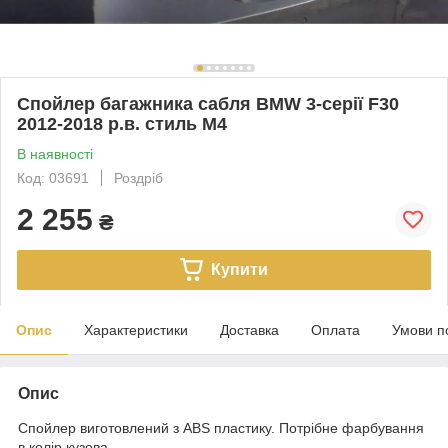
Спойлер багажника сабля BMW 3-серії F30
2012-2018 р.в. стиль M4
В наявності
Код: 03691
Роздріб
2 255
₴
Купити
Опис
Характеристики
Доставка
Оплата
Умови п
Опис
Спойлер виготовлений з ABS пластику. Потрібне фарбування
в колір кузова.