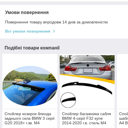
Умови повернення
Повернення товару впродовж 14 днів за домовленістю
Всі умови повернення
Подібні товари компанії
Спойлер козирок бленда
Спойлер багажника сабля
Спой
заднього скла BMW 3 серії
BMW 4-серії F32 купе
шабл
G20 2018+ г.зв. M4
2014-2020 г.в. стиль M4
A4 B
рест