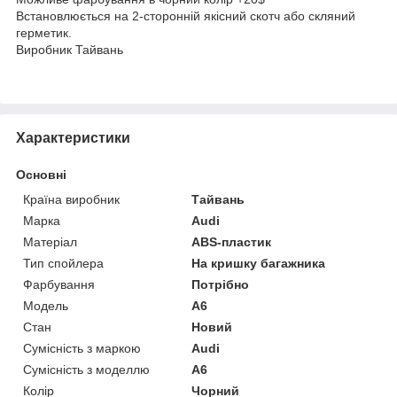
Встановлюється на 2-сторонній якісний скотч або скляний
герметик.
Виробник Тайвань
Характеристики
Основні
Країна виробник
Тайвань
Марка
Audi
Матеріал
ABS-пластик
Тип спойлера
На кришку багажника
Фарбування
Потрібно
Модель
A6
Стан
Новий
Сумісність з маркою
Audi
Сумісність з моделлю
A6
Колір
Чорний