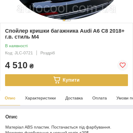
Спойлер кришки багажника Audi A6 C8 2018+
г.в. стиль М4
В наявності
Код: JLC-0721
Роздріб
4 510
₴
Купити
Опис
Характеристики
Доставка
Оплата
Умови п
Опис
Матеріал ABS пластик. Постачається під фарбування.
Можливе фарбування в чорний колір +20$