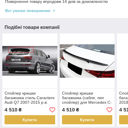
Повернення товару впродовж 14 днів за домовленістю
Всі умови повернення
Подібні товари компанії
Спойлер кришки
Спойлер кришки
Спо
багажника стиль Caractere
багажника (сабля, лип
бага
Audi Q7 2007-2015 р.в.
спойлер) для Mercedes C-
2018
class W206 2022+ г.в.
4 510
4 510
4 5
₴
₴
стиль Brabus
Купити
Купити