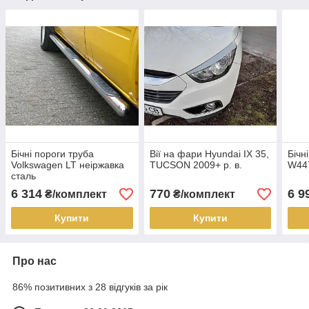
Бічні пороги труба
Вії на фари Hyundai IX 35,
Бічн
Volkswagen LT неіржавка
TUCSON 2009+ р. в.
W447
сталь
6 314
770
6 9
₴/комплект
₴/комплект
Купити
Купити
Про нас
86% позитивних з 28 відгуків за рік