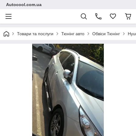
Autocool.com.ua
Товари та послуги
Тюнінг авто
Обвіси Тюнінг
Hyu