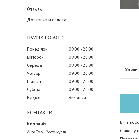
Отзывы
Доставка и оплата
ГРАФІК РОБОТИ
Понеділок
09:00
20:00
Вівторок
09:00
20:00
Середа
09:00
20:00
Четвер
09:00
20:00
Пʼятниця
09:00
20:00
Субота
09:00
20:00
Неділя
Вихідний
КОНТАКТИ
Бічні пор
Стають у 
AutoCool (Ауто кулл)