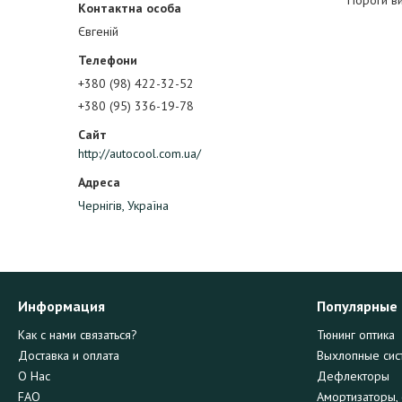
Пороги виг
Євгеній
+380 (98) 422-32-52
+380 (95) 336-19-78
http://autocool.com.ua/
Чернігів, Україна
Информация
Популярные
Как с нами связаться?
Тюнинг оптика
Доставка и оплата
Выхлопные сис
О Нас
Дефлекторы
FAQ
Амортизаторы, 