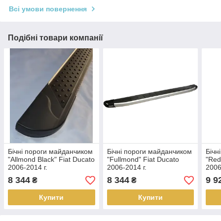
Всі умови повернення
Подібні товари компанії
Бічні пороги майданчиком
Бічні пороги майданчиком
Бічн
"Allmond Black" Fiat Ducato
"Fullmond" Fiat Ducato
"Red
2006-2014 г.
2006-2014 г.
2006
8 344
8 344
9 9
₴
₴
Купити
Купити