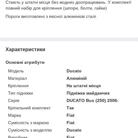
Стають у штатні місця без жодних доопрацювань. У комплекті
повний набір для кріплення (шпори, болти, гайки)
Пороги виготовлені з якісної алюмінієві сталі.
Характеристики
Основні атрибути
Модель
Ducato
Матеріал
Алюміній
Кріплення
На штатні місця
Тип підніжки
Підніжка майданчик
Серія
DUCATO Bus (250) 2006-
Кріпильний комплект
Так
Марка
Fiat
Сумісність з маркою
Fiat
Сумісність з моделлю
Ducato
Виробник
Fiat