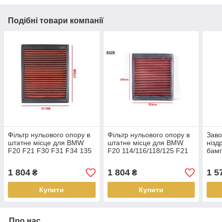
Подібні товари компанії
Фільтр нульового опору в
Фільтр нульового опору в
Заво
штатне місце для BMW
штатне місце для BMW
нізд
F20 F21 F30 F31 F34 135
F20 114/116/118/125 F21
бам
F36 F82 335
F30 F31 F32 F33 F35 F36
OEM13718616909
1 804
1 804
1 5
₴
₴
Купити
Купити
Про нас