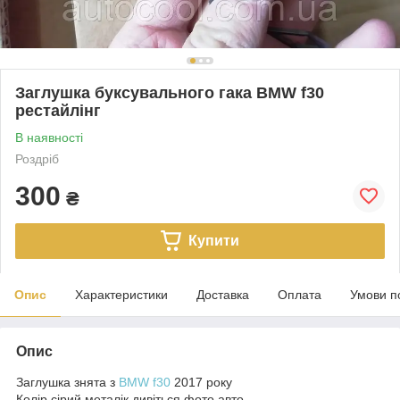
Заглушка буксувального гака BMW f30
рестайлінг
В наявності
Роздріб
300
₴
Купити
Опис
Характеристики
Доставка
Оплата
Умови п
Опис
Заглушка знята з
BMW f30
2017 року
Колір сірий металік дивіться фото авто