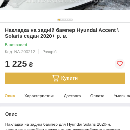
Накладка на задній бампер Hyundai Accent \
Solaris седан 2020+ р. в.
В наявності
Код: NA-200212
Роздріб
1 225
₴
Купити
Опис
Характеристики
Доставка
Оплата
Умови п
Опис
Накладка на задній бампер для Hyundai Solaris 2020-н.
допомагає запобігти пошкодження лакофарбового покриття