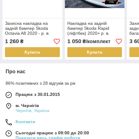
Захисна накладка на
Накладка на задній
Захи
задній бампер Skoda
бампер Skoda Rapid
задн
Octavia A8 2020 - р. в.
(ліфтбек) 2020+ р. в.
бага
Шкода Октавіа А8
Шкода Рапід
High
1 260
1 050
3 6
₴
₴/комплект
Тойо
Купити
Купити
Про нас
86% позитивних з 28 відгуків за рік
Працює з 30.01.2015
м. Чернігів
Чернігів, Україна
Контакти
Сьогодні працює з 09:00 до 20:00
Показати весь графік роботи