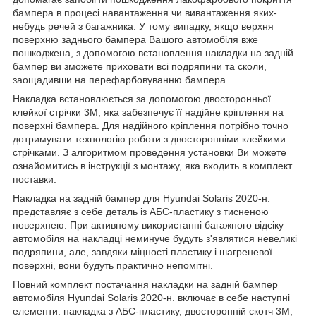
бампера в процесі навантаження чи вивантаження яких-
небудь речей з багажника. У тому випадку, якщо верхня
поверхню заднього бампера Вашого автомобіля вже
пошкоджена, з допомогою встановлення накладки на задній
бампер ви зможете приховати всі подряпини та сколи,
заощадивши на перефарбовуванню бампера.
Накладка встановлюється за допомогою двосторонньої
клейкої стрічки 3М, яка забезпечує її надійне кріплення на
поверхні бампера. Для надійного кріплення потрібно точно
дотримувати технологію роботи з двосторонніми клейкими
стрічками. З алгоритмом проведення установки Ви можете
ознайомитись в інструкції з монтажу, яка входить в комплект
поставки.
Накладка на задній бампер для Hyundai Solaris 2020-н.
представляє з себе деталь із АБС-пластику з тисненою
поверхнею. При активному використанні багажного відсіку
автомобіля на накладці неминуче будуть з'являтися невеликі
подряпини, але, завдяки міцності пластику і шагреневої
поверхні, вони будуть практично непомітні.
Повний комплект постачання накладки на задній бампер
автомобіля Hyundai Solaris 2020-н. включає в себе наступні
елементи: накладка з АБС-пластику, двосторонній скотч 3М,