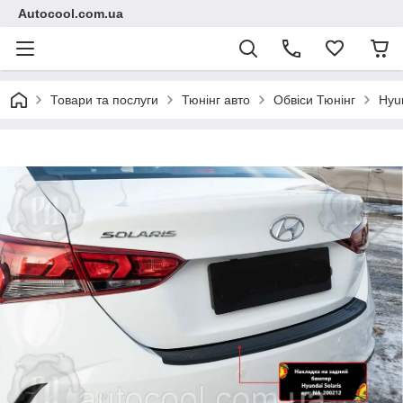
Autocool.com.ua
Товари та послуги
Тюнінг авто
Обвіси Тюнінг
Hyu