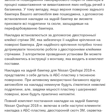
процесі навантаження чи вивантаження яких-небудь речей з
багажника. У тому випадку, якщо верхня поверхню заднього
бампера Вашого автомобіля вже пошкоджена, з допомогою
встановлення накладки на задній бампер ви зможете
приховати всі подряпини та сколи, заощадивши на
перефарбовуванню бампера.
Накладка встановлюється за допомогою двосторонньої
клейкої стрічки 3М, яка забезпечує її надійне кріплення на
поверхні бампера. Для надійного кріплення потрібно точно
дотримувати технологію роботи з двосторонніми клейкими
стрічками. З алгоритмом проведення установки Ви можете
ознайомитись в інструкції з монтажу, яка входить в комплект
поставки.
Накладка на задній бампер для Nissan Qashqai 2018-н.
представляє з себе деталь із АБС-пластику з тисненою
поверхнею. При активному використанні багажного відсіку
автомобіля на накладці неминуче будуть з'являтися невеликі
подряпини, але, завдяки міцності пластику і шагреневої
поверхні, вони будуть практично непомітні.
Повний комплект постачання накладки на задній бампер
Nissan Qashqai 2018-н. включає в себе наступні елементи:
накладка з АБС-пластику, двосторонній скотч 3М, серветка-