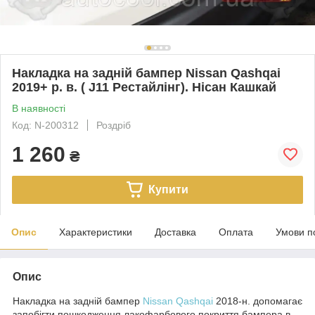
Накладка на задній бампер Nissan Qashqai
2019+ р. в. ( J11 Рестайлінг). Нісан Кашкай
В наявності
Код: N-200312
Роздріб
1 260
₴
Купити
Опис
Характеристики
Доставка
Оплата
Умови п
Опис
Накладка на задній бампер
Nissan Qashqai
2018-н. допомагає
запобігти пошкодження лакофарбового покриття бампера в