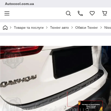
Autocool.com.ua
Товари та послуги
Тюнінг авто
Обвіси Тюнінг
Nis