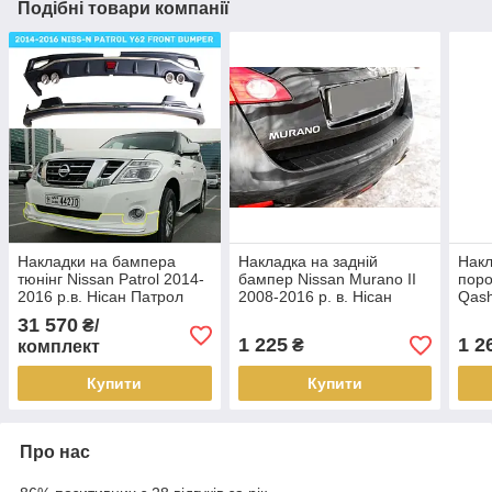
Подібні товари компанії
Накладки на бампера
Накладка на задній
Накл
тюнінг Nissan Patrol 2014-
бампер Nissan Murano II
поро
2016 р.в. Нісан Патрол
2008-2016 р. в. Нісан
Qash
Мурано
Нис
31 570
₴/
1 225
1 2
₴
комплект
Купити
Купити
Про нас