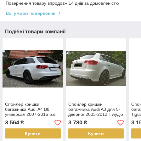
Повернення товару впродовж 14 днів за домовленістю
Всі умови повернення
Подібні товари компанії
Спойлер кришки
Спойлер кришки
Спо
багажника Audi A4 B8
багажника Audi A3 для 5-
бага
універсал 2007-2015 р.в.
дверної 2003-2012 г. Аудіо
Tigu
стиль S-line
А3 стиль RS3
3 564
3 780
3 1
₴
₴
Купити
Купити