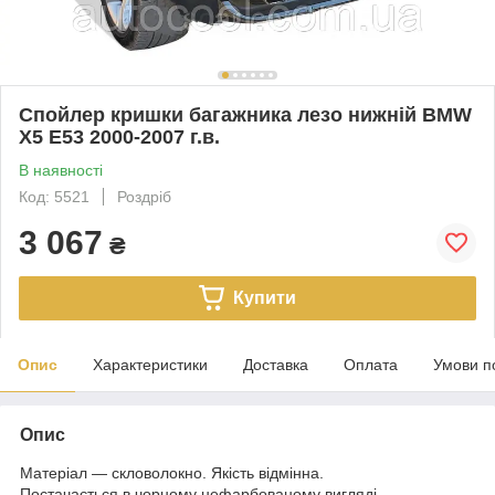
Спойлер кришки багажника лезо нижній BMW
X5 E53 2000-2007 г.в.
В наявності
Код: 5521
Роздріб
3 067
₴
Купити
Опис
Характеристики
Доставка
Оплата
Умови п
Опис
Матеріал — скловолокно. Якість відмінна.
Постачається в чорному нефарбованому вигляді.