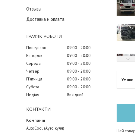
Отзывы
Доставка и оплата
ГРАФІК РОБОТИ
Понеділок
09:00
20:00
Вівторок
09:00
20:00
Середа
09:00
20:00
Четвер
09:00
20:00
Пʼятниця
09:00
20:00
Субота
09:00
20:00
Неділя
Вихідний
КОНТАКТИ
AutoCool (Ауто кулл)
Цей товар