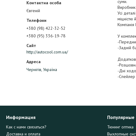
суми.
Виробник
Євгеній
Усі детал
міцністю 
Компанія 
+380 (98) 422-32-52
+380 (95) 336-19-78
У комплек
-Передни
-Задній 
http://autocool.com.ua/
Додатков
-Розшовна
Чернігів, Україна
-Дні ходов
-Спейлер
Информация
Популярные
Как с нами связаться?
Тюнинг оптика
Доставка и оплата
Выхлопные сис