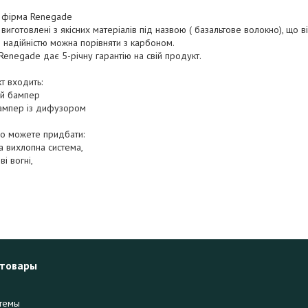
 фірма Renegade
і виготовлені з якісних матеріалів під назвою ( базальтове волокно), що в
й надійністю можна порівняти з карбоном.
Renegade дає 5-річну гарантію на свій продукт.
т входить:
й бампер
бампер із дифузором
о можете придбати:
 вихлопна система,
і вогні,
 товары
темы