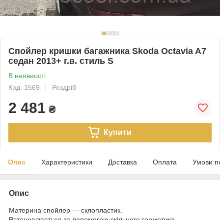
Спойлер кришки багажника Skoda Octavia A7
седан 2013+ г.в. стиль S
В наявності
Код: 1569
Роздріб
2 481
₴
Купити
Опис
Характеристики
Доставка
Оплата
Умови п
Опис
Материна спойлер — склопластик.
Встановлюється за допомогою скільного герметика.