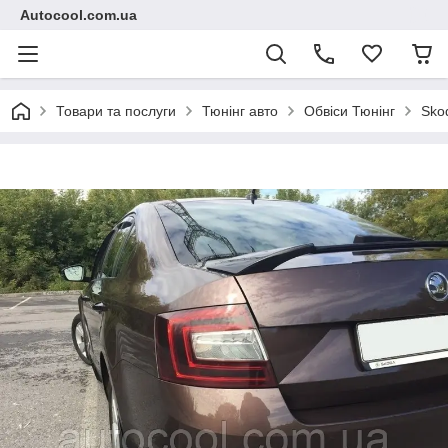
Autocool.com.ua
Товари та послуги
Тюнінг авто
Обвіси Тюнінг
Sko