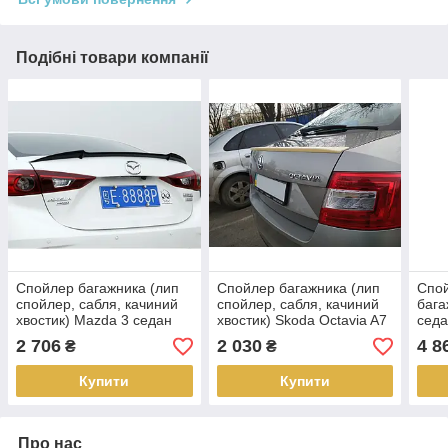
Подібні товари компанії
Спойлер багажника (лип
Спойлер багажника (лип
Спо
спойлер, сабля, качиний
спойлер, сабля, качиний
бага
хвостик) Mazda 3 седан
хвостик) Skoda Octavia A7
седа
2013+ г.в.
2014+ г.в. Шокода Октавіа
А6 с
2 706
2 030
4 8
₴
₴
Купити
Купити
Про нас