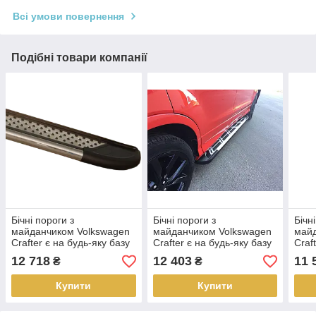
Всі умови повернення
Подібні товари компанії
Бічні пороги з
Бічні пороги з
Бічн
майданчиком Volkswagen
майданчиком Volkswagen
майд
Crafter є на будь-яку базу
Crafter є на будь-яку базу
Craf
12 718
12 403
11 
₴
₴
Купити
Купити