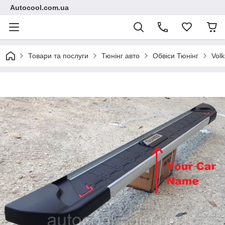
Autocool.com.ua
Товари та послуги
Тюнінг авто
Обвіси Тюнінг
Vol