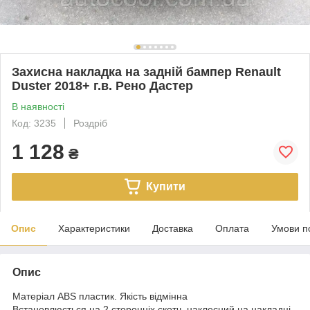
Захисна накладка на задній бампер Renault
Duster 2018+ г.в. Рено Дастер
В наявності
Код: 3235
Роздріб
1 128
₴
Купити
Опис
Характеристики
Доставка
Оплата
Умови п
Опис
Матеріал ABS пластик. Якість відмінна
Встановлюється на 2 сторонніх скотч, наклеєний на накладці