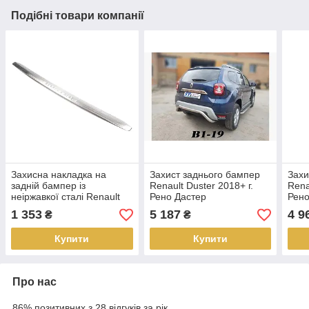
Подібні товари компанії
Захисна накладка на
Захист заднього бампер
Захи
задній бампер із
Renault Duster 2018+ г.
Rena
неіржавкої сталі Renault
Рено Дастер
Рено
Duster 2018+ г.в. Рено
1 353
5 187
4 9
₴
₴
Дастер
Купити
Купити
Про нас
86% позитивних з 28 відгуків за рік