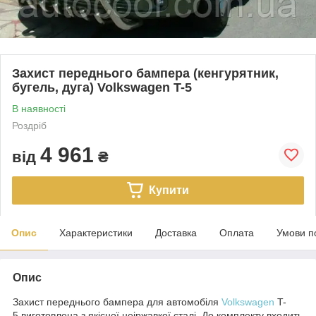
Захист переднього бампера (кенгурятник,
бугель, дуга) Volkswagen T-5
В наявності
Роздріб
4 961
від
₴
Купити
Опис
Характеристики
Доставка
Оплата
Умови п
Опис
Захист переднього бампера для автомобіля
Volkswagen
T-
5 виготовлена з якісної неіржавкої сталі. До комплекту входить