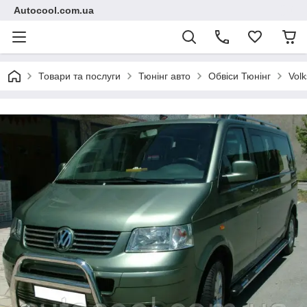
Autocool.com.ua
Товари та послуги
Тюнінг авто
Обвіси Тюнінг
Vol