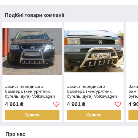
Подібні товари компанії
Захист переднього
Захист переднього
Захи
бампера (кенгурятник,
бампера (кенгурятник,
бамп
бугель, дуга) Volkswagen
бугель, дуга) Volkswagen
буге
Touran
T-4
Craf
4 961
4 961
4 9
₴
₴
Купити
Купити
Про нас