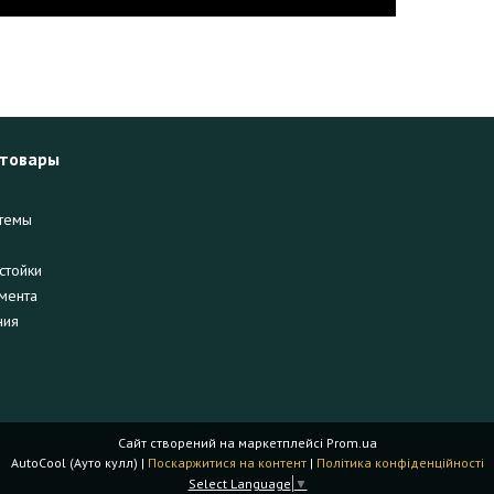
 товары
темы
стойки
мента
ния
Сайт створений на маркетплейсі
Prom.ua
AutoCool (Ауто кулл) |
Поскаржитися на контент
|
Політика конфіденційності
Select Language
▼