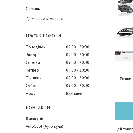
Отзывы
Доставка и оплата
ГРАФІК РОБОТИ
Понеділок
09:00
20:00
Вівторок
09:00
20:00
Середа
09:00
20:00
Четвер
09:00
20:00
Пʼятниця
09:00
20:00
Субота
09:00
20:00
Неділя
Вихідний
КОНТАКТИ
AutoCool (Ауто кулл)
Цей товар