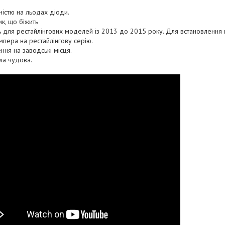
істю на льодах діоди.
к, що біжить
 для рестайлінгових моделей із 2013 до 2015 року. Для встановлення
мпера на рестайлінгову серію.
ння на заводські місця.
тла чудова.