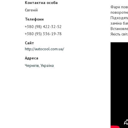
Фари повн
Євгеній
поворотни
Підходять
заміна ба
+380 (98) 422-32-52
Встановле
+380 (95) 336-19-78
Якість сві
http://autocool.com.ua/
Чернігів, Україна