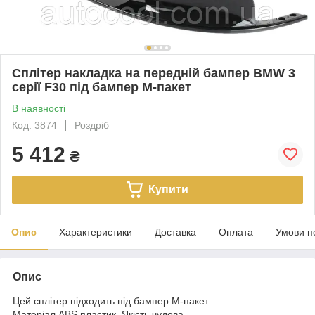
Сплітер накладка на передній бампер BMW 3
серії F30 під бампер М-пакет
В наявності
Код: 3874
Роздріб
5 412
₴
Купити
Опис
Характеристики
Доставка
Оплата
Умови п
Опис
Цей сплітер підходить під бампер М-пакет
Матеріал ABS пластик. Якість чудова.