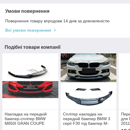
Умови повернення
Повернення товару впродовж 14 днів за домовленістю
Всі умови повернення
Подібні товари компанії
Накладка на передній
Сплітер накладка на
Пере
бампер-сплітер BMW
передній бампер BMW 3
для 
M850I GRAN COUPE
серії F30 під бампер М-
2011
G15/G16 2018+ г.в. під M-
пакет
paki