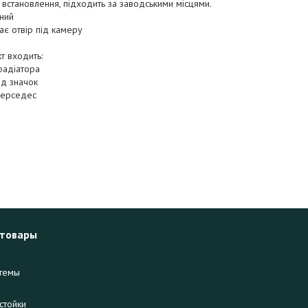
 встановлення, підходить за заводськими місцями.
рний
ає отвір під камеру
т входить:
радіатора
ід значок
Мерседес
 товары
темы
стойки