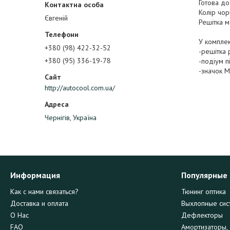
Готова до
Колір чо
Євгеній
Решітка м
У комплек
+380 (98) 422-32-52
-решітка 
+380 (95) 336-19-78
-подіум п
-значок 
http://autocool.com.ua/
Чернігів, Україна
Информация
Популярные
Как с нами связаться?
Тюнинг оптика
Доставка и оплата
Выхлопные сис
О Нас
Дефлекторы
FAQ
Амортизаторы, 