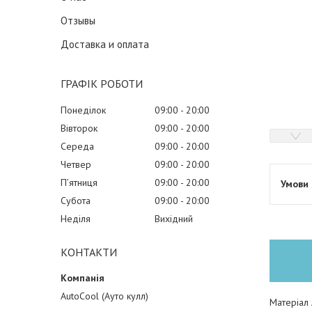
Отзывы
Доставка и оплата
ГРАФІК РОБОТИ
Понеділок
09:00
20:00
Вівторок
09:00
20:00
Середа
09:00
20:00
Четвер
09:00
20:00
Пʼятниця
09:00
20:00
Субота
09:00
20:00
Неділя
Вихідний
КОНТАКТИ
AutoCool (Ауто кулл)
Матеріал 