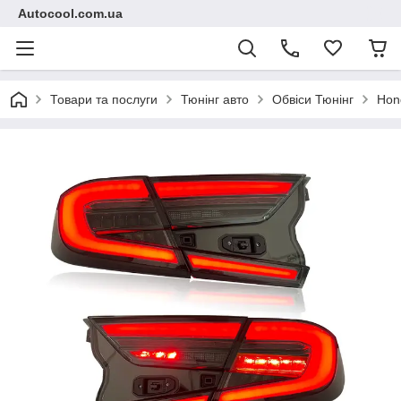
Autocool.com.ua
Товари та послуги
Тюнінг авто
Обвіси Тюнінг
Hon