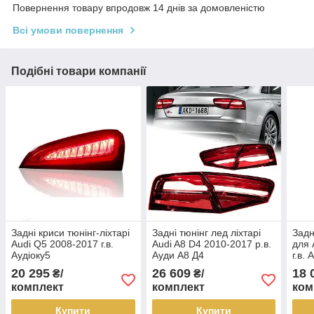
Повернення товару впродовж 14 днів за домовленістю
Всі умови повернення
Подібні товари компанії
Задні криси тюнінг-ліхтарі
Задні тюнінг лед ліхтарі
Задн
Audi Q5 2008-2017 г.в.
Audi A8 D4 2010-2017 р.в.
для 
Аудіоку5
Ауди А8 Д4
г.в. 
20 295
26 609
18 
₴/
₴/
комплект
комплект
ком
Купити
Купити