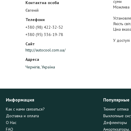
суми
Можлива д
Євгеній
Установле
Якість св
+380 (98) 422-32-52
Ціна вказ
+380 (95) 336-19-78
У доступ
http://autocool.com.ua/
Чернігів, Україна
Информация
Популярные
Как с нами связаться?
Тюнинг оптика
Доставка и оплата
Выхлопные сис
О Нас
Дефлекторы
FAQ
Амортизаторы, 