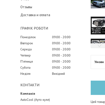
Отзывы
Доставка и оплата
ГРАФІК РОБОТИ
Понеділок
09:00
20:00
Вівторок
09:00
20:00
Середа
09:00
20:00
Четвер
09:00
20:00
Пʼятниця
09:00
20:00
Субота
09:00
20:00
Неділя
Вихідний
КОНТАКТИ
AutoCool (Ауто кулл)
Цей товар