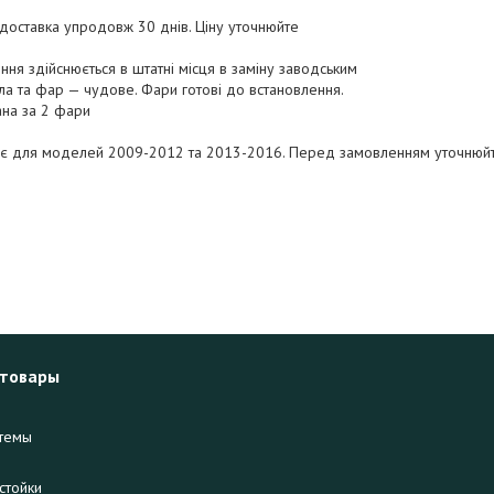
оставка упродовж 30 днів. Ціну уточнюйте
ння здійснюється в штатні місця в заміну заводським
ітла та фар — чудове. Фари готові до встановлення.
ана за 2 фари
і є для моделей 2009-2012 та 2013-2016. Перед замовленням уточнюй
 товары
темы
стойки