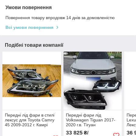
Умови повернення
Повернення товару впродовж 14 днів за домовленістю
Всі умови повернення
Подібні товари компанії
Передні лід фари в стилі
Передні фари лід
Пере
лексус для Toyota Camry
Volkswagen Tiguan 2017-
Lexu
45 2009-2012 г. Камрі
2020 г.в. Тігуан
Лекс
33 825
36 
₴/