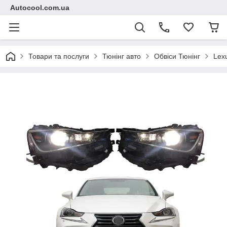
Autocool.com.ua
Товари та послуги
Тюнінг авто
Обвіси Тюнінг
Lex