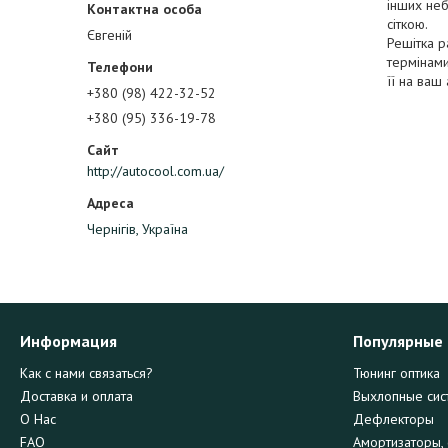
інших неб
сіткою.
Євгеній
Решітка р
термінами
її на ваш
+380 (98) 422-32-52
+380 (95) 336-19-78
http://autocool.com.ua/
Чернігів, Україна
Информация
Популярные
Как с нами связаться?
Тюнинг оптика
Доставка и оплата
Выхлопные сис
О Нас
Дефлекторы
FAQ
Амортизаторы, 