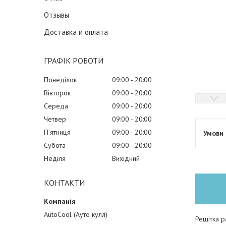
Отзывы
Доставка и оплата
ГРАФІК РОБОТИ
Понеділок
09:00
20:00
Вівторок
09:00
20:00
Середа
09:00
20:00
Четвер
09:00
20:00
Пʼятниця
09:00
20:00
Субота
09:00
20:00
Неділя
Вихідний
КОНТАКТИ
AutoCool (Ауто кулл)
Решітка р