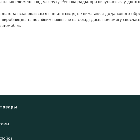
ажаних елементів під час руху. Решітка радіатора випускається у двох 
адіатора встановлюється в штатні місця, не вимагаючи додаткового обро
 виробництва та постійним наявністю на складі дасть вам змогу своєчас
 автомобіль.
 товары
темы
стойки