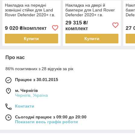
Накладка на передні
Накладка на двері й
Накл
зовнішні стійки для Land
бампери для Land Rover
бамп
Rover Defender 2020+ г.в.
Defender 2020+ г.в.
Defe
Дефендер
Дефендер
Деф
29 315
₴/
9 020
27 
₴/комплект
комплект
Купити
Купити
Про нас
86% позитивних з 28 відгуків за рік
Працює з 30.01.2015
м. Чернігів
Чернігів, Україна
Контакти
Сьогодні працює з 09:00 до 20:00
Показати весь графік роботи